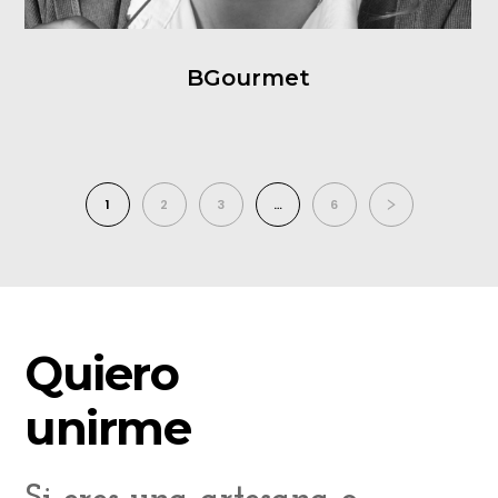
BGourmet
1
2
3
…
6
Quiero
unirme