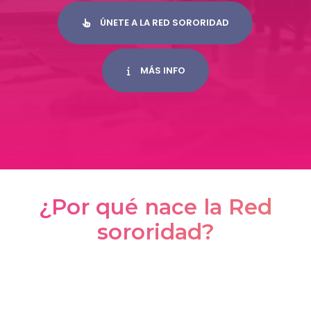
ÚNETE A LA RED SORORIDAD
MÁS INFO
¿Por qué nace la Red
sororidad?