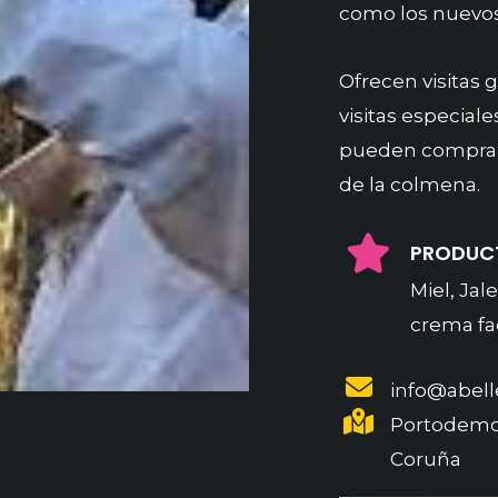
como los nuevos
Ofrecen visitas g
visitas especial
pueden comprar
de la colmena.
PRODUC
Miel, Jal
crema fac
info@abell
Portodemo
Coruña