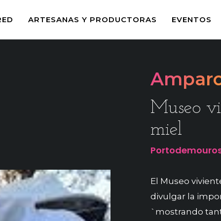
RED
ARTESANAS Y PRODUCTORAS
EVENTOS
Amparo
Museo vi
miel
Portodemouros
El Museo vivient
divulgar la impor
`mostrando tant